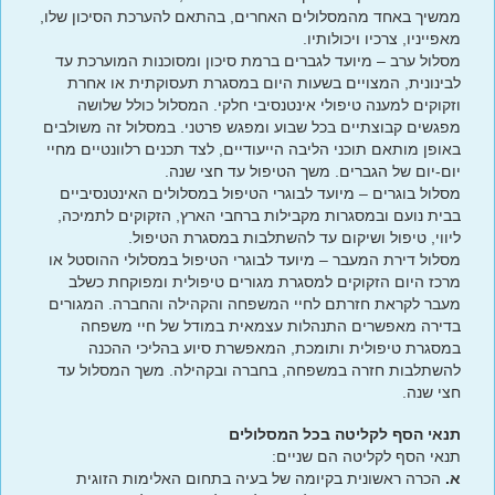
ממשיך באחד מהמסלולים האחרים, בהתאם להערכת הסיכון שלו,
מאפייניו, צרכיו ויכולותיו.
מסלול ערב – מיועד לגברים ברמת סיכון ומסוכנות המוערכת עד
לבינונית, המצויים בשעות היום במסגרת תעסוקתית או אחרת
וזקוקים למענה טיפולי אינטנסיבי חלקי. המסלול כולל שלושה
מפגשים קבוצתיים בכל שבוע ומפגש פרטני. במסלול זה משולבים
באופן מותאם תוכני הליבה הייעודיים, לצד תכנים רלוונטיים מחיי
יום-יום של הגברים. משך הטיפול עד חצי שנה.
מסלול בוגרים – מיועד לבוגרי הטיפול במסלולים האינטנסיביים
בבית נועם ובמסגרות מקבילות ברחבי הארץ, הזקוקים לתמיכה,
ליווי, טיפול ושיקום עד להשתלבות במסגרת הטיפול.
מסלול דירת המעבר – מיועד לבוגרי הטיפול במסלולי ההוסטל או
מרכז היום הזקוקים למסגרת מגורים טיפולית ומפוקחת כשלב
מעבר לקראת חזרתם לחיי המשפחה והקהילה והחברה. המגורים
בדירה מאפשרים התנהלות עצמאית במודל של חיי משפחה
במסגרת טיפולית ותומכת, המאפשרת סיוע בהליכי ההכנה
להשתלבות חזרה במשפחה, בחברה ובקהילה. משך המסלול עד
חצי שנה.
תנאי הסף לקליטה בכל המסלולים
תנאי הסף לקליטה הם שניים:
א.
הכרה ראשונית בקיומה של בעיה בתחום האלימות הזוגית