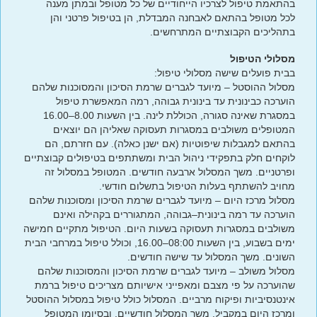
בהתאמת טיפול לצרכיו הייחודיים של כל מטופל ובמתן מענה
לכל מטופל בהתאם לאבחנה המבדלת, הן בטיפול פרטני והן
בתהליכים הקבוצתיים המתרחשים.
מסלולי הטיפול
בבית פועלים שישה מסלולי טיפול:
מסלול ההוסטל – מיועד לגברים שרמת הסיכון והמסוכנות שלהם
הוערכה כבינונית עד בינונית גבוהה, רמה המאפשרת טיפול
במסגרת שאינה סגורה, הכוללת לינה. בין השעות 8.00–16.00
המטופלים משולבים במסגרות תעסוקה שאליהן הם יוצאים
בהתאם למגבלות שיפוטיות (אם ישנן כאלה). עם חזרתם, הם
לוקחים חלק בתפקידי ניהול הבית ומשתתפים בטיפולים קבוצתיים
ופרטניים. משך המסלול ארבעה חודשים. המטופל במסלול זה
מחויב להשתתף בעלות הטיפול בתשלום חודשי.
מסלול מרכז היום – מיועד לגברים שרמת הסיכון ומסוכנות שלהם
הוערכה עד רמה בינונית–גבוהה, המתגוררים בקהילה ואינם
משולבים במסגרות תעסוקה בשעות היום. הטיפול מתקיים חמישה
ימים בשבוע, בין השעות 08:00–16.00, וכולל טיפול במרחבי הבית
השונים. משך המסלול עד שישה חודשים.
מסלול משולב – מיועד לגברים שרמת הסיכון והמסוכנות שלהם
שהוערכה על פי מצבם ומאפייני אישיותם מצריכים טיפול ברמת
אינטנסיביות ופיקוח מרביים. המסלול כולל טיפול במסלול ההוסטל
ומרכז היום במקביל. משך המסלול חודשיים, ובסיומו המטופל