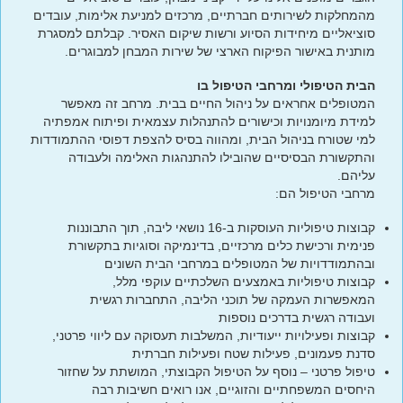
מהמחלקות לשירותים חברתיים, מרכזים למניעת אלימות, עובדים
סוציאליים מיחידות הסיוע ורשות שיקום האסיר. קבלתם למסגרת
מותנית באישור הפיקוח הארצי של שירות המבחן למבוגרים.
הבית הטיפולי ומרחבי הטיפול בו
המטופלים אחראים על ניהול החיים בבית. מרחב זה מאפשר
למידת מיומנויות וכישורים להתנהלות עצמאית ופיתוח אמפתיה
למי שטורח בניהול הבית, ומהווה בסיס להצפת דפוסי ההתמודדות
והתקשורת הבסיסיים שהובילו להתנהגות האלימה ולעבודה
עליהם.
מרחבי הטיפול הם:
קבוצות טיפוליות העוסקות ב-16 נושאי ליבה, תוך התבוננות
פנימית ורכישת כלים מרכזיים, בדינמיקה וסוגיות בתקשורת
ובהתמודדויות של המטופלים במרחבי הבית השונים
קבוצות טיפוליות באמצעים השלכתיים עוקפי מלל,
המאפשרות העמקה של תוכני הליבה, התחברות רגשית
ועבודה רגשית בדרכים נוספות
קבוצות ופעילויות ייעודיות, המשלבות תעסוקה עם ליווי פרטני,
סדנת פעמונים, פעילות שטח ופעילות חברתית
טיפול פרטני – נוסף על הטיפול הקבוצתי, המושתת על שחזור
היחסים המשפחתיים והזוגיים, אנו רואים חשיבות רבה