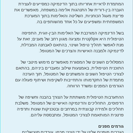
המתמדת לראיית אחריותו בתוך הדינמיקה כמסייעים לעצירת
העברה בין-דורית של התנהגות אלימה במשפחה, מאפשרים את
פריצת מעגל הכוחניות, השליטה והאלימות בתוך המערכת
המשפחתית ומשפיעים על כל אחד מהשותפים בה.
בשל הדינמיקה המורכבת של האלימות הבין-זוגית, התפיסה
הטיפולית היא אקלקטית ומציגה מגוון רחב של מענים; זאת על
מנת לאפשר תהליך טיפול ושינוי, בהתאם לאבחנה המבדלת,
לדינמיקה ולמבנה האישיות והצרכים של המטופל.
המסלולים השונים של המסגרת מאפשרים מימוש מיטבי של
התוכנית הטיפולית, באמצעות שילוב ומעברים ביניהם, בהתאם
לצורכי הטיפול השונים והמשתנים של המטופל, תוך הערכה
מתמדת של התקדמותו והתחייבות לשקיפות ושיתוף פעולה עם
הגורמים המפנים ומשרד הרווחה.
ההתערבות הטיפולית מושתתת על הצורך בהבנה וחשיפה של
הדפוסים, התהליכים והדינמיקה האישיים של המטופל. משלבת
תהליכים ולמידה קבוצתית במרחבים ובטכניקות שונות ותרפיה
פרטנית המותאמת לצורכי המטופל, ומתבססת עליהם.
גורמים מפנים
הגברים מופנים אלינו על ידי קציני מבחן, עובדים סוציאליים