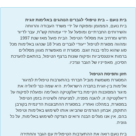
בית נועם – בית טיפולי לגברים הנוהגים באלימות זוגית
בית נועם, הממומן ומפוקח על ידי משרד העבודה והרווחה
והשירותים החברתיים ומופעל על ידי עמותת קש"ת, עבר לדיור
חדש ומרחיב את מסלולי הטיפול. הבית פועל מאז שנת 1997
ומהווה מסגרת לטיפול ייעודי לגברים מגיל 18 שנהגו באלימות מכל
סוג שהוא כלפי בנות זוגם. מסגרת זו מאפשרת מגוון מסלולים
ברמות אינטנסיביות ופיקוח שונות ברצף הטיפול, בהתאם להערכת
הסיכון, מאפייניו של הגבר וצרכיו.
חזון ותפיסת הטיפול
המסגרת משמשת מוביל חברתי בהתערבות טיפולית למיגור
אלימות בין-זוגית בחברה הישראלית. היא שמה כנר לרגליה את
מיגור המסוכנות הקיימת בדיאלקטיקה האלימה ופועלת לפיקוח על
דיאלקטיקה זו, להגנה מפניה, למניעתה ולשינויה בזמן הטיפול
במסגרת, במהלכו ואחריו. במסגרת ההתבוננות הדינמית בקורבן
התוקפן, אבחון הגורמים שהביאו אותו לשימוש באלימות וטיפול
בהם, אין אנו מגלים הבנה ורואים הצדקה לשימוש באלימות, על כל
גווניה.
בית נועם רואה את ההתערבות הטיפולית עם הגבר והחתירה