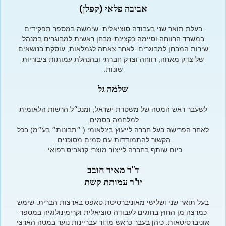
אביבה פלאי (קפלן)
בעלת תואר שני בעבודה סוציאלית. שימשה במספר תפקידים
במשרד הרווחה וסיימה כקצינת מבחן ראשית למבוגרים במנהל
שירות המבחן למבוגרים. לאחר צאתה לגמלאות, עוסקת בנושאים
של צדק מאחה, רווחה וצדק חברתי ובהנהלת עמותות ציבוריות
שונות.
שלמה גל
לשעבר ראש המטה של משטרת ישראל, ומנכ״ל הרשות הלאומית
למלחמה בסמים.
לאחר הפרישה בעל חברה לייעוץ בינלאומי ( ״תבונות״ בע״מ) בכל
הקשור להתמודדות עם סמים מסוכנים.
כיום שותף בחברה לייצור מוצרי קנאביס רפואי .
ד"ר מאיר חובב
יו"ר עמותת קשת
בעל תואר שני ושלישי מאוניברסיטת טאפס בארצות הברית. שימש
כמרצה מן החוץ בחוגים לעבודה סוציאלית וקרימינולוגיה במספר
אוניברסיטאות. כיהן בעבר כראש מדור עבריינות נוער במטה הארצי