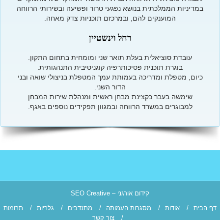
במדיניות הממלכתית בנושא נפגעי טרור ופשיעה ובשירותי הרווחה
המוענקים להם, ובמרכזם תוכניות צדק מאחה.
רחל וינשטיין
עובדת סוציאלית בעלת תואר שני ומומחית בתחום התקון.
בוגרת תוכנית פסיכותרפיה קוגניטיבית התנהגותית.
כיום, מטפלת ומדריכה בעמותת עמך המטפלת בניצולי שואה ובני
הדור השני.
שימשה בעבר כקצינת מבחן ראשית ומנהלת שירות המבחן
למבוגרים במשרד הרווחה ובמגוון תפקידים נוספים באגף.
קידום אורגני
– SEO Creative
דף הבית
/
אודות
/
מסגרות העמותה
/
מתנדבים
/
גלריות
/
תרומות
/
צור קשר