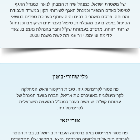
של משטרת ישראל, כמנהל שירות המבחן לנוער, כמנהל האגף
לטיפול באדם המפגר וכמנהל האגף לשירותי תקון במשרד העבודה
והרווחה. פרסם מאמרים רבים והיה שותף בעריכת ספרים בנושאי
הטיפול באנשים עם מוגבלויות, טיפול בעבריינים ושיקומם וכן ניהול
שירותי רווחה. מתנדב בעמותת שק"ל וחבר בהנהלת נאמנים, צעד
קדימה וציימס. יו"ר עמותת קשת משנת 2008.
מלי שחורי-ביטון
פרופסור לקרימינולוגיה, סגנית הרקטור וראש המחלקה
לקרימינולוגיה באוניברסיטת אריאל; חברה בוועד המנהל של
עמותת קש"ת. שימשה בעבר כמנכ"ל המועצה הישראלית
לקרימינולוגיה.
אורי ינאי
פרופסור אמריטוס באוניברסיטה העברית בירושלים, בבית הספר
לעבודה סוציאלית ולרווחה חברתית. נושאי המחקר שלו מתמקדים