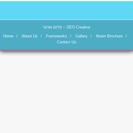
קידום אורגני
– SEO Creative
Home
/
About Us
/
Frameworks
/
Gallery
/
Noam Brochure
/
Contact Us